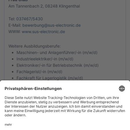
Am Tannenbach 2
,
08248
Klingenthal
Tel:
037467/5430
E-Mail:
bewerbung@sus-electronic.de
WWW:
www.sus-electronic.de
Weitere Ausbildungsberufe:
Maschinen- und Anlagenführer/-in (m/w/d)
Industrieelektriker/-in (m/w/d)
Elektroniker/-in für Betriebstechnik (m/w/d)
Fachlagerist/-in (m/w/d)
Fachkraft für Lagerlogistik (m/w/d)
Kaufleute für Büromanagement (m/w/d)
Zurück