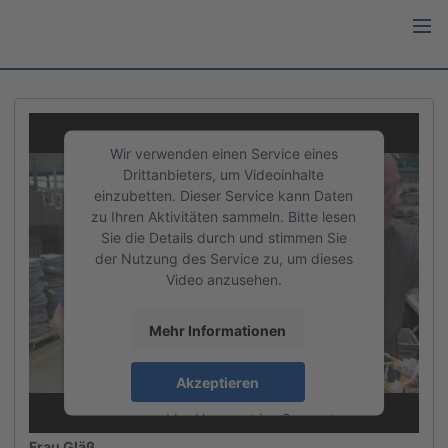
Wir verwenden einen Service eines
Drittanbieters, um Videoinhalte
einzubetten. Dieser Service kann Daten
zu Ihren Aktivitäten sammeln. Bitte lesen
Sie die Details durch und stimmen Sie
der Nutzung des Service zu, um dieses
Video anzusehen.
Mehr Informationen
S & S Electronic GmbH
Akzeptieren
Elektroniker/-in für Betriebstechnik (m/w/d)
powered by
Usercentrics Consent
Management Platform
Frau Gläß